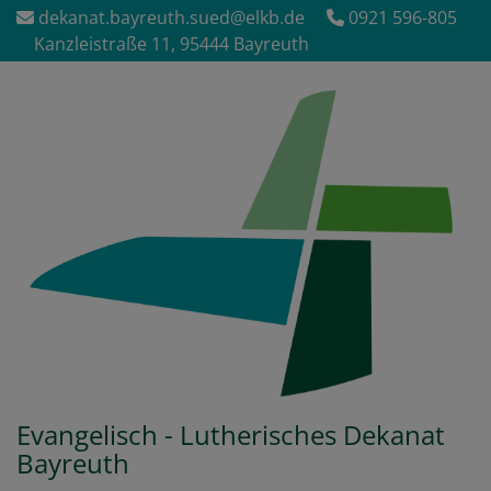
Direkt
dekanat.bayreuth.sued@elkb.de
0921 596-805
zum
Kanzleistraße 11, 95444 Bayreuth
Inhalt
Evangelisch - Lutherisches Dekanat
Bayreuth