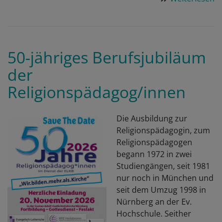
F
z
B
i
50-jähriges Berufsjubiläum
D
der
B
Religionspädagog/innen
Die Ausbildung zur
Religionspädagogin, zum
Religionspädagogen
begann 1972 in zwei
Studiengängen, seit 1981
nur noch in München und
seit dem Umzug 1998 in
Nürnberg an der Ev.
Hochschule. Seither