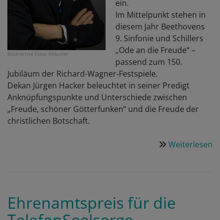
ein.
Im Mittelpunkt stehen in
diesem Jahr Beethovens
9. Sinfonie und Schillers
„Ode an die Freude“ –
Bildrechte
Foto Altkofer
passend zum 150.
Jubiläum der Richard-Wagner-Festspiele.
Dekan Jürgen Hacker beleuchtet in seiner Predigt
Anknüpfungspunkte und Unterschiede zwischen
„Freude, schöner Götterfunken“ und die Freude der
christlichen Botschaft.
Weiterlesen
ü
G
z
Fe
a
Ehrenamtspreis für die
26
TelefonSeelsorge
Ju