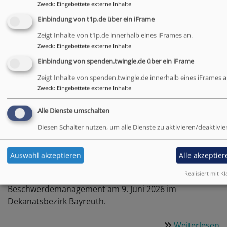
E
Zweck
:
Eingebettete externe Inhalte
fü
Einbindung von t1p.de über ein iFrame
d
T
Zeigt Inhalte von t1p.de innerhalb eines iFrames an.
Fortbildung zum
Zweck
:
Eingebettete externe Inhalte
O
Beschwerdemanagement
Einbindung von spenden.twingle.de über ein iFrame
im Dekanatsbezirk
Zeigt Inhalte von spenden.twingle.de innerhalb eines iFrames a
Zweck
:
Eingebettete externe Inhalte
Bayreuth
Alle Dienste umschalten
Wie können Beschwerden ernsthaft, transparent und
Diesen Schalter nutzen, um alle Dienste zu aktivieren/deaktivie
verlässlich bearbeitet werden? Mit dieser Frage
beschäftigten sich Mitglieder des Interventionsteams,
Auswahl akzeptieren
Alle akzeptier
Ansprechpersonen sowie Seniorinnen und Senioren
Realisiert mit Kl
des Pfarrkapitels bei einer Fortbildung zum
Beschwerdemanagement am 9. Juni 2026 im
Dekanatsbezirk Bayreuth.
Weiterlesen
ü