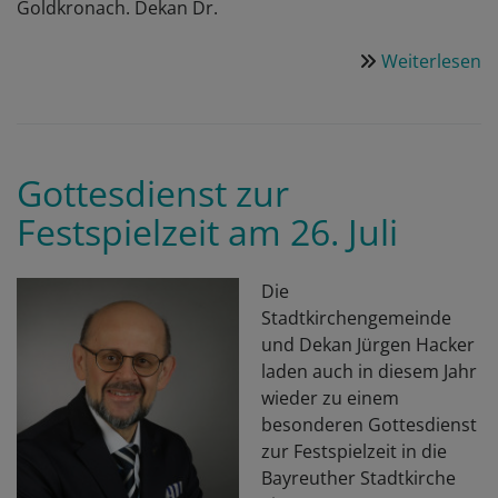
Goldkronach. Dekan Dr.
Weiterlesen
ü
E
ge
W
-
Gottesdienst zur
2
Festspielzeit am 26. Juli
J
i
D
Die
d
Stadtkirchengemeinde
K
und Dekan Jürgen Hacker
laden auch in diesem Jahr
wieder zu einem
besonderen Gottesdienst
zur Festspielzeit in die
Bayreuther Stadtkirche