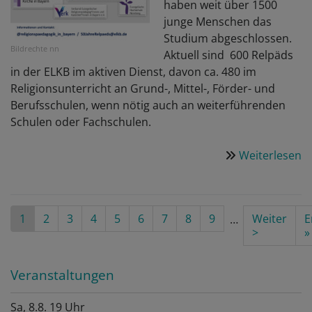
haben weit über 1500
junge Menschen das
Studium abgeschlossen.
Bildrechte
nn
Aktuell sind 600 Relpäds
in der ELKB im aktiven Dienst, davon ca. 480 im
Religionsunterricht an Grund-, Mittel-, Förder- und
Berufsschulen, wenn nötig auch an weiterführenden
Schulen oder Fachschulen.
Weiterlesen
ü
5
jä
B
Seitennummerierung
Aktuelle
1
Seite
2
Seite
3
Seite
4
Seite
5
Seite
6
Seite
7
Seite
8
Seite
9
Nächste
Weiter
L
E
…
d
Seite
Seite
>
p
»
R
Veranstaltungen
Sa, 8.8. 19 Uhr