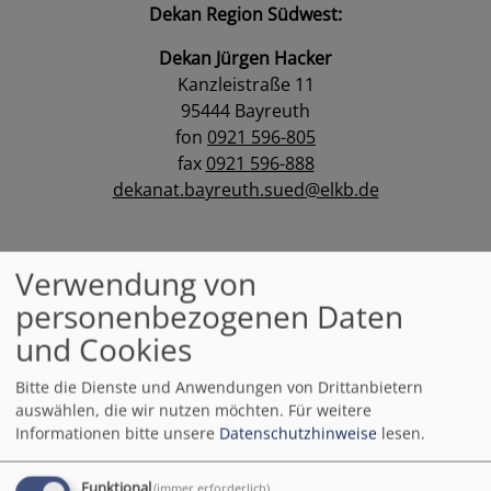
Dekan Region Südwest:
Dekan Jürgen Hacker
Kanzleistraße 11
95444 Bayreuth
fon
0921 596-805
fax
0921 596-888
dekanat.bayreuth.sued@elkb.de
Verwendung von
personenbezogenen Daten
und Cookies
Bitte die Dienste und Anwendungen von Drittanbietern
auswählen, die wir nutzen möchten.
Für weitere
Informationen bitte unsere
Datenschutzhinweise
lesen.
Bildrechte
privat
Dekan Region Nordost:
Funktional
(immer erforderlich)