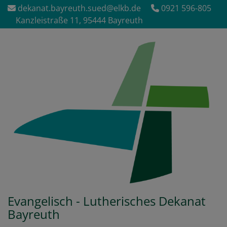
Direkt
dekanat.bayreuth.sued@elkb.de
0921 596-805
zum
Kanzleistraße 11, 95444 Bayreuth
Inhalt
Evangelisch - Lutherisches Dekanat
Bayreuth