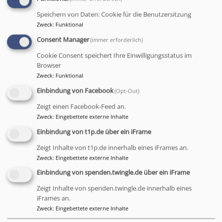
Speichern von Daten: Cookie für die Benutzersitzung
Dekan Dr. Manuél Ceglarek
Zweck
:
Funktional
Kanzleistr. 11
Consent Manager
(immer erforderlich)
95444 Bayreuth
fon
0921 596 810
Cookie Consent speichert Ihre Einwilligungsstatus im
fax
0921 596 888
Browser
Zweck
:
Funktional
dekanat.bayreuth.nord@elkb.de
Einbindung von Facebook
(Opt-Out)
Zeigt einen Facebook-Feed an.
Zweck
:
Eingebettete externe Inhalte
Einbindung von t1p.de über ein iFrame
Zeigt Inhalte von t1p.de innerhalb eines iFrames an.
Zweck
:
Eingebettete externe Inhalte
Einbindung von spenden.twingle.de über ein iFrame
Zeigt Inhalte von spenden.twingle.de innerhalb eines
iFrames an.
Bildrechte
Privat
Zweck
:
Eingebettete externe Inhalte
Stellvertretender Dekan Region Südwest: