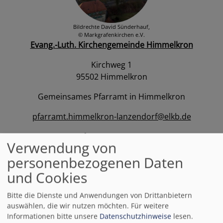
Bildrechte
David Sünderhauf,
© Markgrafenkirchen e.V.
Evang.-Luth. Kirchengemeinde Himmelkron
Kirchweg 1
95502 Himmelkron
Gemeinsames Pfarramt in Himmelkron
pfarramt.himmelkron-lanzendorf@elkb.de
fon 09227 5577
Verwendung von
fax 09227 972415
personenbezogenen Daten
www.kirchengemeinde-himmelkron.de
und Cookies
https://www.markgrafenkirchen.de
Bitte die Dienste und Anwendungen von Drittanbietern
auswählen, die wir nutzen möchten.
Für weitere
Pfarrer Michael Krug
Informationen bitte unsere
Datenschutzhinweise
lesen.