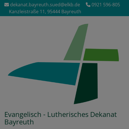
Direkt
dekanat.bayreuth.sued@elkb.de
0921 596-805
zum
Kanzleistraße 11, 95444 Bayreuth
Inhalt
Evangelisch - Lutherisches Dekanat
Bayreuth