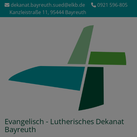
Direkt
dekanat.bayreuth.sued@elkb.de
0921 596-805
zum
Kanzleistraße 11, 95444 Bayreuth
Inhalt
Evangelisch - Lutherisches Dekanat
Bayreuth