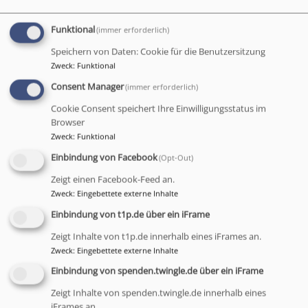
Funktional
(immer erforderlich)
Speichern von Daten: Cookie für die Benutzersitzung
Zweck
:
Funktional
Consent Manager
(immer erforderlich)
Cookie Consent speichert Ihre Einwilligungsstatus im
Browser
Zweck
:
Funktional
Evang.-Luth. Kirchengemeinde Bayreuth -
Einbindung von Facebook
(Opt-Out)
Auferstehungskirche
Zeigt einen Facebook-Feed an.
Zweck
:
Eingebettete externe Inhalte
gemeinsames Pfarramt der Evang.-Luth. Pfarrei
Am Buchstein
Einbindung von t1p.de über ein iFrame
Dietrich-Bonhoeffer-Str. 1
Zeigt Inhalte von t1p.de innerhalb eines iFrames an.
95447 Bayreuth
Zweck
:
Eingebettete externe Inhalte
Einbindung von spenden.twingle.de über ein iFrame
fon
0921 61036
fax
0921 5166904
Zeigt Inhalte von spenden.twingle.de innerhalb eines
iFrames an.