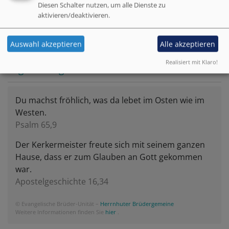
Diesen Schalter nutzen, um alle Dienste zu
aktivieren/deaktivieren.
Mitarbeitervertretung
Auswahl akzeptieren
Alle akzeptieren
Realisiert mit Klaro!
Tageslosung
Du machst fröhlich, was da lebet im Osten wie im
Westen.
Psalm 65,9
Der Kerkermeister freute sich mit seinem ganzen
Hause, dass er zum Glauben an Gott gekommen
war.
Apostelgeschichte 16,34
© Evangelische Brüder-Unität –
Herrnhuter Brüdergemeine
Weitere Informationen finden Sie
hier
.