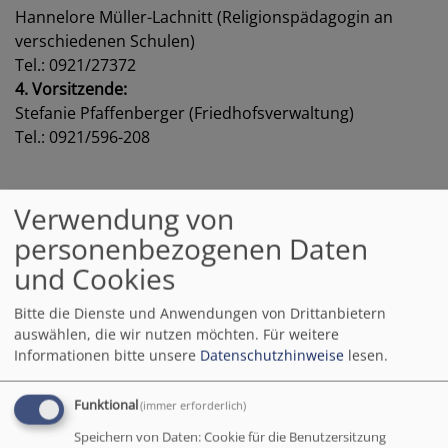
Hannelore Müller-Lachnitt (Religionspädagogin an
verschiedenen Schulen)
Tel.: 0921/27372
4. Vorsitzende:
Stefanie Pfaffenberger (Friedhofsverwaltung)
Tel.: 0921/596-208
1. Vorsitzende Schwerbehindertenvertretung:
Verwendung von
Stefanie Pfaffenberger
personenbezogenen Daten
Stellvertretung:
und Cookies
Maritta Lindner (Pfarramtssekretärin KG Weidenberg)
Schriftführerin:
Bitte die Dienste und Anwendungen von Drittanbietern
auswählen, die wir nutzen möchten.
Für weitere
Hannelore Müller-Lachnitt (Relegionspädagogin an
Informationen bitte unsere
Datenschutzhinweise
lesen.
verschiedenen Schulen)
Funktional
(immer erforderlich)
Weitere Mitglieder (in alphabetischer Reihenfolge):
Speichern von Daten: Cookie für die Benutzersitzung