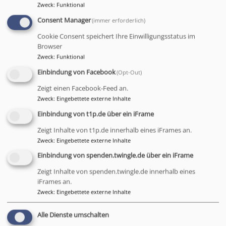
Daniel Baciu, Maritta Lindner, Gerald Maisel, Sophie
Zweck
:
Funktional
Simon, Herma Vogel
Consent Manager
(immer erforderlich)
Ersatzmitglieder (in alphabetischer Reihenfolge):
Cookie Consent speichert Ihre Einwilligungsstatus im
Reinhard Kollera, Heiko Lautner
Browser
Zweck
:
Funktional
Einbindung von Facebook
(Opt-Out)
Bei Fragen, Problemen und Anregungen sind wir für Sie
telefonisch (Tel.: 0921 596313), per E-Mail
Zeigt einen Facebook-Feed an.
Zweck
:
Eingebettete externe Inhalte
(
mav.dek.bayreuth@elkb.de
) oder über den Postweg
(MAV Dekanat Bayreuth, Kirchplatz 2, 95444 Bayreuth)
Einbindung von t1p.de über ein iFrame
erreichbar.
Zeigt Inhalte von t1p.de innerhalb eines iFrames an.
Zweck
:
Eingebettete externe Inhalte
Gerne kann auch ein persönlicher Gesprächstermin
Einbindung von spenden.twingle.de über ein iFrame
vereinbart werden.
Telefonische
Bürozeiten:
Zeigt Inhalte von spenden.twingle.de innerhalb eines
Montag von 08:00 Uhr bis 10:30 Uhr und Freitag von
iFrames an.
Zweck
:
Eingebettete externe Inhalte
08:00 Uhr bis 10:30 Uhr
Alle Dienste umschalten