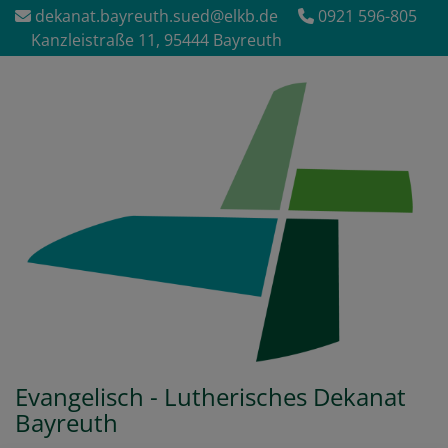
Direkt
dekanat.bayreuth.sued@elkb.de
0921 596-805
zum
Kanzleistraße 11, 95444 Bayreuth
Inhalt
Evangelisch - Lutherisches Dekanat
Bayreuth