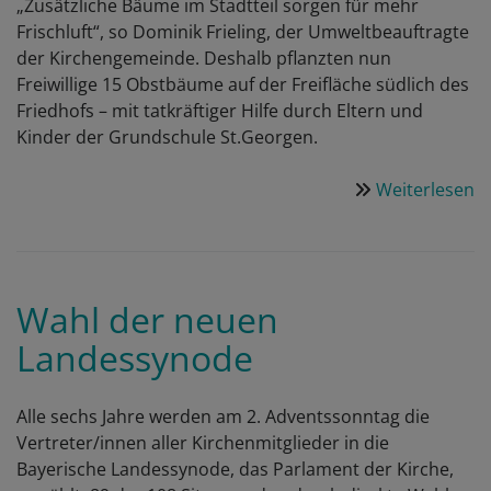
„Zusätzliche Bäume im Stadtteil sorgen für mehr
Frischluft“, so Dominik Frieling, der Umweltbeauftragte
der Kirchengemeinde. Deshalb pflanzten nun
Freiwillige 15 Obstbäume auf der Freifläche südlich des
Friedhofs – mit tatkräftiger Hilfe durch Eltern und
Kinder der Grundschule St.Georgen.
Weiterlesen
ü
B
K
wi
m
Wahl der neuen
S
Landessynode
K
v
Alle sechs Jahre werden am 2. Adventssonntag die
Vertreter/innen aller Kirchenmitglieder in die
Bayerische Landessynode, das Parlament der Kirche,