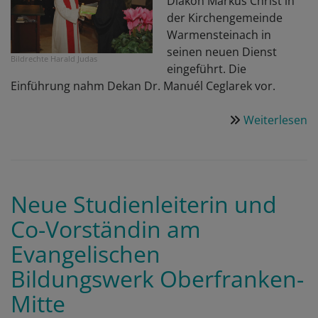
Diakon Markus Christ in
der Kirchengemeinde
Warmensteinach in
seinen neuen Dienst
Bildrechte
Harald Judas
eingeführt. Die
Einführung nahm Dekan Dr. Manuél Ceglarek vor.
Weiterlesen
ü
V
sc
W
–
Neue Studienleiterin und
E
Co-Vorständin am
v
D
Evangelischen
M
Bildungswerk Oberfranken-
Ch
Mitte