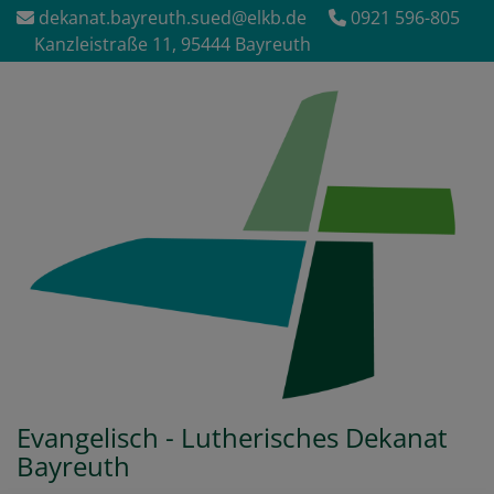
Direkt
dekanat.bayreuth.sued@elkb.de
0921 596-805
zum
Kanzleistraße 11, 95444 Bayreuth
Inhalt
Evangelisch - Lutherisches Dekanat
Bayreuth