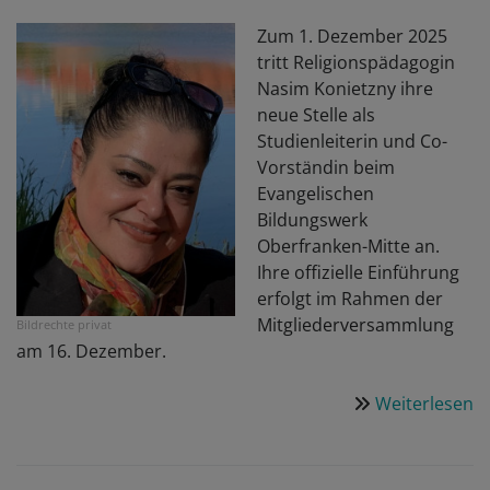
Zum 1. Dezember 2025
tritt Religionspädagogin
Nasim Konietzny ihre
neue Stelle als
Studienleiterin und Co-
Vorständin beim
Evangelischen
Bildungswerk
Oberfranken-Mitte an.
Ihre offizielle Einführung
erfolgt im Rahmen der
Mitgliederversammlung
Bildrechte
privat
am 16. Dezember.
Weiterlesen
ü
N
St
u