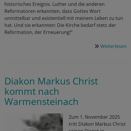
historisches Ereignis. Luther und die anderen
Reformatoren erkannten, dass Gottes Wort
unmittelbar und existentiell mit meinem Leben zu tun
hat. Und sie erkannten: Die Kirche bedarf stets der
Reformation, der Erneuerung!“
Weiterlesen
ü
R
2
-
Z
Diakon Markus Christ
G
kommt nach
in
d
Warmensteinach
vo
b
S
Zum 1. November 2025
B
tritt Diakon Markus Christ