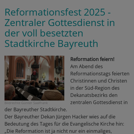
C
Reformationsfest 2025 -
V
Zentraler Gottesdienst in
a
E
der voll besetzten
B
Stadtkirche Bayreuth
O
M
Reformation feiern!
Am Abend des
Reformationstags feierten
Christinnen und Christen
in der Süd-Region des
Dekanatsbezirks den
zentralen Gottesdienst in
Bildrechte
Günter Saalfrank
der Bayreuther Stadtkirche.
Der Bayreuther Dekan Jürgen Hacker wies auf die
Bedeutung des Tages für die Evangelische Kirche hin:
„Die Reformation ist ja nicht nur ein einmaliges,