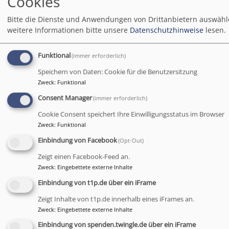
Cookies
Abend-Gottesdienst
Dekan a. D. Hans Peetz
Bitte die Dienste und Anwendungen von Drittanbietern auswähl
Obernsees
St. Rupert Obernsees
weitere Informationen bitte unsere
Datenschutzhinweise
lesen.
Mo, 17.8. - Fr, 21.8.
Funktional
(immer erforderlich)
Ferientag am Fichtelsee für Konfis
Speichern von Daten: Cookie für die Benutzersitzung
Anja Fuchs / Kerstin Schröder
Zweck
:
Funktional
Fichtelberg
Fichtelsee
Consent Manager
(immer erforderlich)
Cookie Consent speichert Ihre Einwilligungsstatus im Browser
Mi, 19.8. 12-12:30 Uhr
Zweck
:
Funktional
Orgelmatinee zur Festspielzeit
Einbindung von Facebook
Bayreuth
Stadtkirche Bayreuth
(Opt-Out)
Zeigt einen Facebook-Feed an.
Zweck
:
Eingebettete externe Inhalte
Sa, 22.8. 19 Uhr
Abend-Gottesdienst
Einbindung von t1p.de über ein iFrame
Alexander Bischoff - CVJM-Sekretär
Zeigt Inhalte von t1p.de innerhalb eines iFrames an.
Obernsees
St. Rupert Obernsees
Zweck
:
Eingebettete externe Inhalte
Einbindung von spenden.twingle.de über ein iFrame