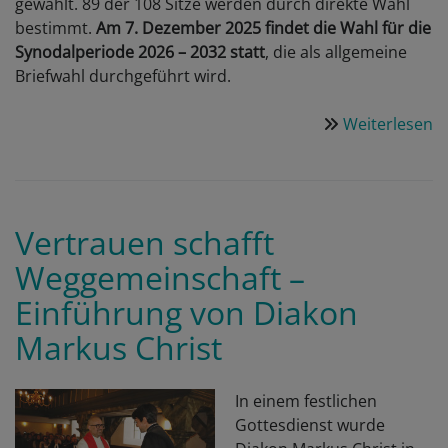
gewählt. 89 der 108 Sitze werden durch direkte Wahl
bestimmt.
Am 7. Dezember 2025 findet die Wahl für die
Synodalperiode 2026 – 2032 statt
, die als allgemeine
Briefwahl durchgeführt wird.
Weiterlesen
ü
W
d
n
L
Vertrauen schafft
Weggemeinschaft –
Einführung von Diakon
Markus Christ
In einem festlichen
Gottesdienst wurde