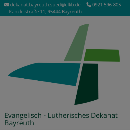
Direkt
dekanat.bayreuth.sued@elkb.de
0921 596-805
zum
Kanzleistraße 11, 95444 Bayreuth
Inhalt
Evangelisch - Lutherisches Dekanat
Bayreuth