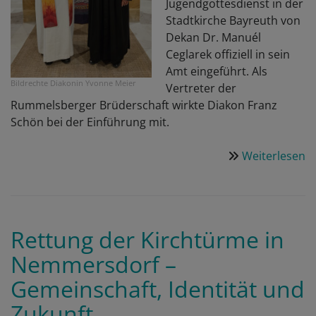
Jugendgottesdienst in der
Stadtkirche Bayreuth von
Dekan Dr. Manuél
Ceglarek offiziell in sein
Amt eingeführt. Als
Bildrechte
Diakonin Yvonne Meier
Vertreter der
Rummelsberger Brüderschaft wirkte Diakon Franz
Schön bei der Einführung mit.
Weiterlesen
ü
„
w
k
s
Rettung der Kirchtürme in
–
Nemmersdorf –
J
P
Gemeinschaft, Identität und
M
Zukunft
n