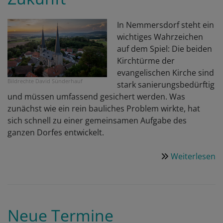
D
a
In Nemmersdorf steht ein
wichtiges Wahrzeichen
auf dem Spiel: Die beiden
Kirchtürme der
evangelischen Kirche sind
Bildrechte
David Sünderhauf
stark sanierungsbedürftig
und müssen umfassend gesichert werden. Was
zunächst wie ein rein bauliches Problem wirkte, hat
sich schnell zu einer gemeinsamen Aufgabe des
ganzen Dorfes entwickelt.
Weiterlesen
ü
R
d
K
in
Neue Termine
N