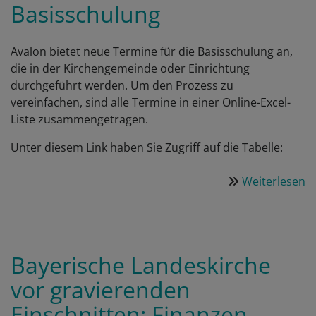
Basisschulung
–
G
Id
Avalon bietet neue Termine für die Basisschulung an,
u
die in der Kirchengemeinde oder Einrichtung
Z
durchgeführt werden. Um den Prozess zu
vereinfachen, sind alle Termine in einer Online-Excel-
Liste zusammengetragen.
Unter diesem Link haben Sie Zugriff auf die Tabelle:
Weiterlesen
ü
N
T
B
Bayerische Landeskirche
vor gravierenden
Einschnitten: Finanzen,