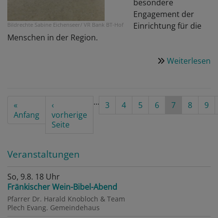
besondere
Engagement der
Einrichtung für die
Bildrechte
Sabine Eichenseer/ VR Bank BT-Hof
Menschen in der Region.
Weiterlesen
ü
F
d
B
Seitennummerierung
…
First
«
Vorherige
‹
Seite
3
Seite
4
Seite
5
Seite
6
Aktuelle
7
Seite
8
Sei
9
B
page
Anfang
Seite
vorherige
Seite
S
Seite
&
L
Veranstaltungen
g
a
So, 9.8. 18 Uhr
d
Fränkischer Wein-Bibel-Abend
T
Pfarrer Dr. Harald Knobloch & Team
O
Plech
Evang. Gemeindehaus