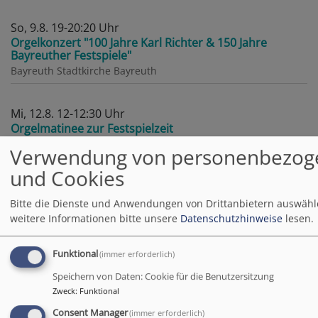
So, 9.8. 19-20:20 Uhr
Orgelkonzert "100 Jahre Karl Richter & 150 Jahre
Bayreuther Festspiele"
Bayreuth
Stadtkirche Bayreuth
Mi, 12.8. 12-12:30 Uhr
Orgelmatinee zur Festspielzeit
Bayreuth
Stadtkirche Bayreuth
Verwendung von personenbezog
und Cookies
Sa, 15.8. 12-13 Uhr
💖„Das ist meine Familie“ – Ökumenische Andacht zum
Bitte die Dienste und Anwendungen von Drittanbietern auswähl
CSD 🌈
weitere Informationen bitte unsere
Datenschutzhinweise
lesen.
Studierende aus ESG und KHG, Pastoralreferentin Barbara
Göb und Pfarrer Heinrich Busch
Funktional
(immer erforderlich)
Bayreuth
ESG
Speichern von Daten: Cookie für die Benutzersitzung
Zweck
:
Funktional
Sa, 15.8. 19 Uhr
Consent Manager
(immer erforderlich)
Abend-Gottesdienst