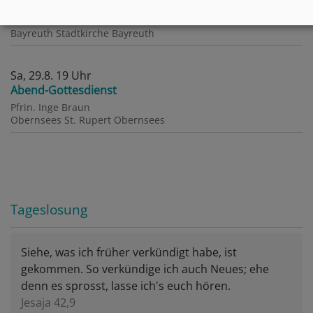
Mi, 26.8. 12-12:30 Uhr
Orgelmatinee zur Festspielzeit
Bayreuth
Stadtkirche Bayreuth
Sa, 29.8. 19 Uhr
Abend-Gottesdienst
Pfrin. Inge Braun
Obernsees
St. Rupert Obernsees
Tageslosung
Siehe, was ich früher verkündigt habe, ist
gekommen. So verkündige ich auch Neues; ehe
denn es sprosst, lasse ich's euch hören.
Jesaja 42,9