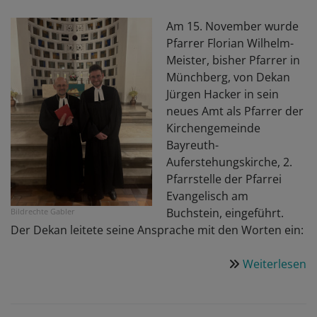
F
Mi
Am 15. November wurde
P
Pfarrer Florian Wilhelm-
i
Meister, bisher Pfarrer in
W
Münchberg, von Dekan
Jürgen Hacker in sein
neues Amt als Pfarrer der
Kirchengemeinde
Bayreuth-
Auferstehungskirche, 2.
Pfarrstelle der Pfarrei
Evangelisch am
Buchstein, eingeführt.
Bildrechte
Gabler
Der Dekan leitete seine Ansprache mit den Worten ein:
Weiterlesen
ü
N
P
in