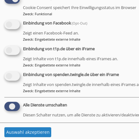
Dekan a. D. Hans Peetz
Cookie Consent speichert Ihre Einwilligungsstatus im Browser
Obernsees
St. Rupert Obernsees
Zweck
:
Funktional
Einbindung von Facebook
(Opt-Out)
Mo, 17.8. - Fr, 21.8.
Zeigt einen Facebook-Feed an.
Ferientag am Fichtelsee für Konfis
Zweck
:
Eingebettete externe Inhalte
Anja Fuchs / Kerstin Schröder
Einbindung von t1p.de über ein iFrame
Fichtelberg
Fichtelsee
Zeigt Inhalte von t1p.de innerhalb eines iFrames an.
Zweck
:
Eingebettete externe Inhalte
Mi, 19.8. 12-12:30 Uhr
Einbindung von spenden.twingle.de über ein iFrame
Orgelmatinee zur Festspielzeit
Bayreuth
Stadtkirche Bayreuth
Zeigt Inhalte von spenden.twingle.de innerhalb eines iFrames a
Zweck
:
Eingebettete externe Inhalte
Sa, 22.8. 19 Uhr
Alle Dienste umschalten
Abend-Gottesdienst
Diesen Schalter nutzen, um alle Dienste zu aktivieren/deaktivie
Alexander Bischoff - CVJM-Sekretär
Obernsees
St. Rupert Obernsees
Auswahl akzeptieren